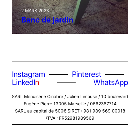
2 MARS 2023
Banc de jardin
Instagram
Pinterest
LinkedI
n
WhatsApp
SARL Menuiserie Cinabre / Julien Limouse / 10 boulevard
Eugène Pierre 13005 Marseille / 0662387714
SARL au capital de 500€ SIRET : 981 989 569 00018
/TVA : FR52981989569