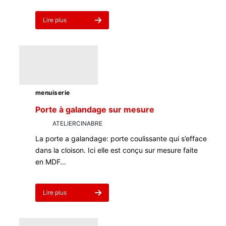
Lire plus
about
Claustra
façon
cannage
traditionnel
menuiserie
Porte à galandage sur mesure
par
ATELIERCINABRE
4 mars 2023
La porte a galandage: porte coulissante qui s’efface
dans la cloison. Ici elle est conçu sur mesure faite
en MDF…
Lire plus
about
Porte
à
galandage