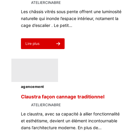
par
ATELIERCINABRE
5 juillet 2024
Les châssis vitrés sous pente offrent une luminosité
naturelle qui inonde l’espace intérieur, notament la
cage d’escalier . Le petit…
Lire plus
about
Chassis
vitrés
sous
pente
,
petit
volet
agencement
intérieur
et
Claustra façon cannage traditionnel
porte
par
ATELIERCINABRE
4 mars 2023
a
galandage
Le claustra, avec sa capacité à allier fonctionnalité
et esthétisme, devient un élément incontournable
dans l’architecture moderne. En plus de…