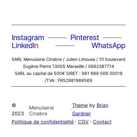
Share
Wood
Instagram
Pinterest
LinkedI
n
WhatsApp
SARL Menuiserie Cinabre / Julien Limouse / 10 boulevard
Eugène Pierre 13005 Marseille / 0662387714
SARL au capital de 500€ SIRET : 981 989 569 00018
/TVA : FR52981989569
©
Theme
by
Brian
Menuiserie
·
2023
Cinabre
Gardner
Politique de confidentialité
·
CGV
·
Contact