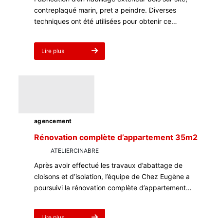
contreplaqué marin, pret a peindre. Diverses
techniques ont été utilisées pour obtenir ce…
Lire plus
about
Habillage
extérieur
bois
:
Bardage
d’entrée
du
agencement
restaurant
Tuba
Rénovation complète d’appartement 35m2
par
ATELIERCINABRE
3 mars 2023
Après avoir effectué les travaux d’abattage de
cloisons et d’isolation, l’équipe de Chez Eugène a
poursuivi la rénovation complète d’appartement…
Lire plus