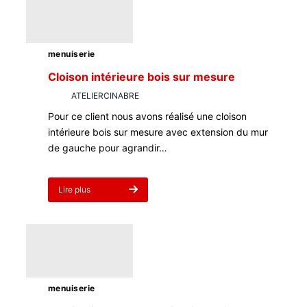
sur
mesure
menuiserie
Cloison intérieure bois sur mesure
par
ATELIERCINABRE
4 mars 2023
Pour ce client nous avons réalisé une cloison
intérieure bois sur mesure avec extension du mur
de gauche pour agrandir…
Lire plus
about
Cloison
intérieure
bois
sur
mesure
menuiserie