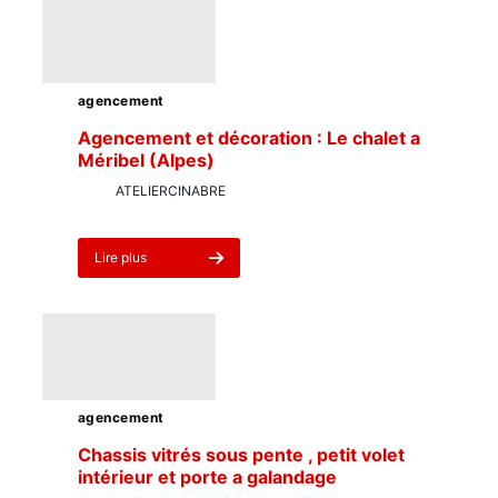
agencement
Agencement et décoration : Le chalet a
Méribel (Alpes)
par
ATELIERCINABRE
5 janvier 2025
Lire plus
about
Agencement
et
décoration
:
Le
chalet
a
agencement
Méribel
(Alpes)
Chassis vitrés sous pente , petit volet
intérieur et porte a galandage