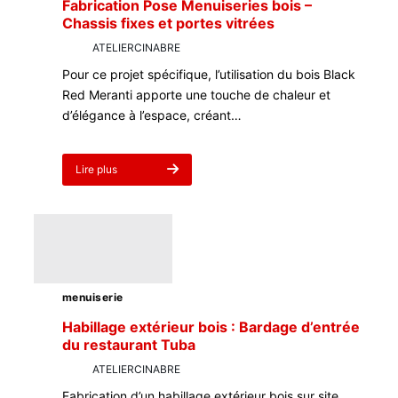
Fabrication Pose Menuiseries bois –
Chassis fixes et portes vitrées
par
ATELIERCINABRE
4 mars 2023
Pour ce projet spécifique, l’utilisation du bois Black
Red Meranti apporte une touche de chaleur et
d’élégance à l’espace, créant…
Lire plus
about
Fabrication
Pose
Menuiseries
bois
–
Chassis
fixes
menuiserie
et
portes
Habillage extérieur bois : Bardage d’entrée
vitrées
du restaurant Tuba
par
ATELIERCINABRE
3 mars 2023
Fabrication d’un habillage extérieur bois sur site,