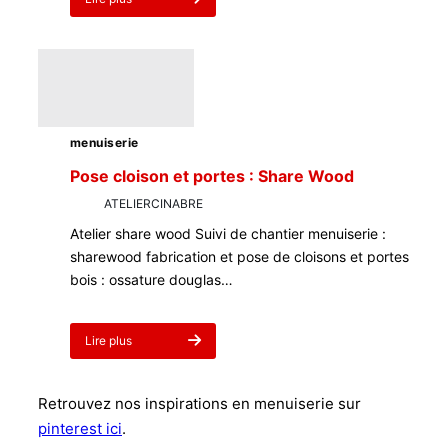
about
Rénovation
complète
d’appartement
35m2
menuiserie
Pose cloison et portes : Share Wood
par
ATELIERCINABRE
2 mars 2023
Atelier share wood Suivi de chantier menuiserie :
sharewood fabrication et pose de cloisons et portes
bois : ossature douglas…
Lire plus
about
Pose
cloison
Retrouvez nos inspirations en menuiserie sur
et
portes
pinterest ici
.
: