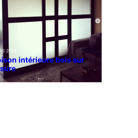
RS 2023
ison intérieure bois sur
sure