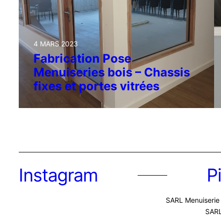
4 MARS 2023
Fabrication Pose
Menuiseries bois – Chassis
fixes et portes vitrées
Instagram
P
SARL Menuiserie 
SARL