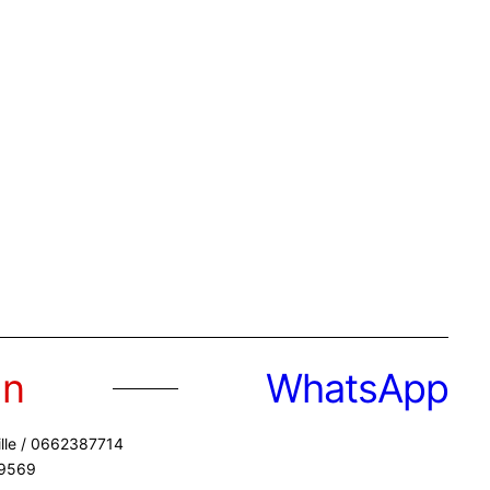
I
n
WhatsApp
ille / 0662387714
89569