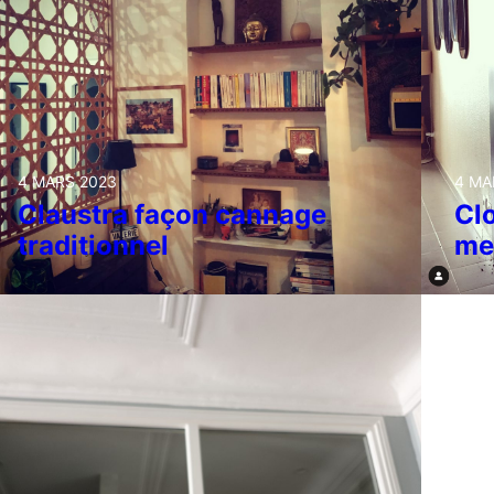
4 MARS 2023
4 MA
Claustra façon cannage
Clo
traditionnel
me